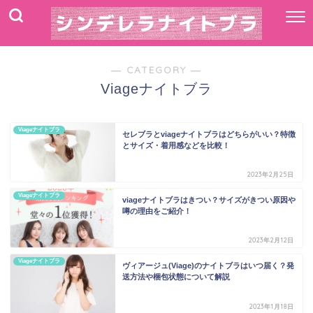
― CATEGORY ―
Viageナイトブラ
Viageナイトブラ
セレブラとviageナイトブラはどちらがいい？特徴
とサイズ・着用感などを比較！
2023年2月25日
Viageナイトブラ
viageナイトブラはきつい？サイズがきつい原因や
噂の理由をご紹介！
2023年2月12日
Viageナイトブラ
ヴィアージュ(Viage)のナイトブラはいつ届く？発
送方法や梱包状態について解説
2023年1月18日