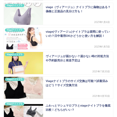
Viageナイトブラ
viage（ヴィアージュ）ナイトブラに偽物はある？
偽物と正規品の見分け方も！
2023年1月6日
Viageナイトブラ
viage(ヴィアージュ)ナイトブラは昼間に使ってい
いの？日中着用OKかどうかと使い方を解説！
2023年1月3日
Viageナイトブラ
ヴィアージュが届かない？届かない時の対処方法
や予約販売分と発送予定は
2021年7月20日
Viageナイトブラ
Viageナイトブラのサイズ交換は可能？試着済み
はどう？サイズ交換方法
2021年4月30日
Viageナイトブラ
ふわっとマシュマロブラとviageナイトブラを徹底
比較！どちらがいい？