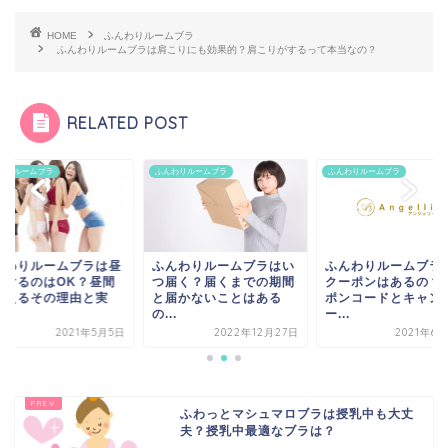
HOME
ふんわりルームブラ
ふんわりルームブラは肩こりにも効果的？肩こりがするって本当なの？
RELATED POST
わりルームブラ
ふんわりルームブラ
ふんわりルームブラ
んわりルームブラは昼
ふんわりルームブラはい
ふんわりルームブラ
着けるのはOK？昼間
つ届く？届くまでの期間
クーポンはあるの？
使えるその理由と実
と届かないことはある
ポンコードとキャン
.
の...
ー...
2021年5月5日
2022年12月27日
2021年6
ふわっとマシュマロブラは授乳中も大丈
夫？授乳中最適なブラは？